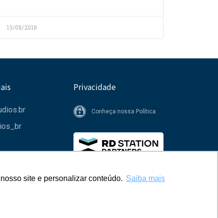
13/08/2018
ais
Privacidade
dios.br
Conheça nossa Política
ios_br
nosso site e personalizar conteúdo.
nosso site e personalizar conteúdo.
Saiba mais
Saiba mais