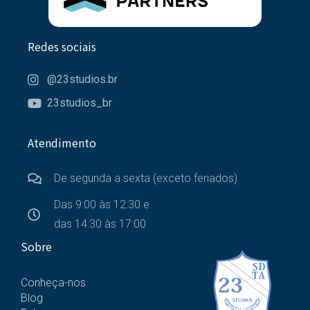
Redes sociais
@23studios.br
23studios_br
Atendimento
De segunda a sexta (exceto feriados)
Das 9:00 às 12:30 e
das 14:30 às 17:00
Sobre
Conheça-nos
Blog