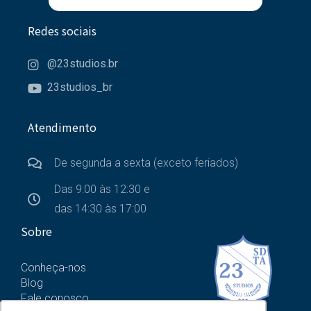
Redes sociais
@23studios.br
23studios_br
Atendimento
De segunda a sexta (exceto feriados)
Das 9:00 às 12:30 e
das 14:30 às 17:00
Sobre
Conheça-nos
Blog
Fale conosco