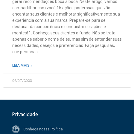
gerar recomendações boca a boca. Neste artigo, vamos
compartilhar com você 15 ações poderosas que vão
encantar seus clientes e melhorar significativamente sua
experiência com a sua marca. Prepare-se para se
destacar da concorrência e conquistar corações e
mentes! 1. Conheça seus clientes a fundo: Não se trata
apenas de saber o nome deles, mas sim de entender suas
necessidades, desejos e preferências. Faça pesquisas,
crie personas,
LEIA MAIS »
06/07/2023
Privacidade
Conheça nossa Política