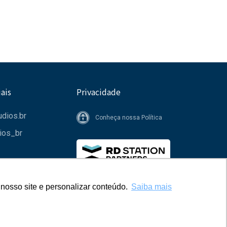
ais
Privacidade
dios.br
Conheça nossa Política
ios_br
nosso site e personalizar conteúdo.
nosso site e personalizar conteúdo.
Saiba mais
Saiba mais