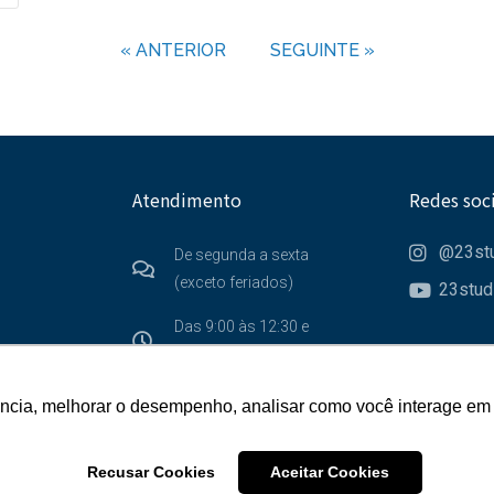
« ANTERIOR
SEGUINTE »
Atendimento
Redes soci
@23stu
De segunda a sexta
(exceto feriados)
23stud
Das 9:00 às 12:30 e
das 14:30 às 17:00
ência, melhorar o desempenho, analisar como você interage em 
ência, melhorar o desempenho, analisar como você interage em 
Recusar Cookies
Recusar Cookies
Aceitar Cookies
Aceitar Cookies