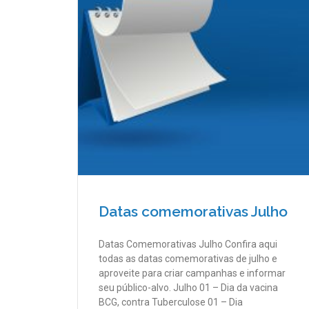
Datas comemorativas Julho
Datas Comemorativas Julho Confira aqui
todas as datas comemorativas de julho e
aproveite para criar campanhas e informar
seu público-alvo. Julho 01 – Dia da vacina
BCG, contra Tuberculose 01 – Dia