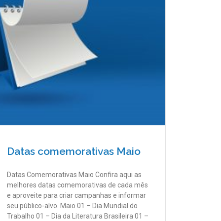
Datas comemorativas Maio
Datas Comemorativas Maio Confira aqui as
melhores datas comemorativas de cada mês
e aproveite para criar campanhas e informar
seu público-alvo. Maio 01 – Dia Mundial do
Trabalho 01 – Dia da Literatura Brasileira 01 –