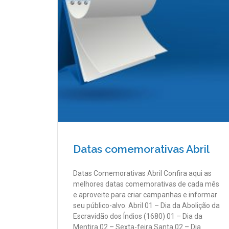
Datas comemorativas Abril
Datas Comemorativas Abril Confira aqui as
melhores datas comemorativas de cada mês
e aproveite para criar campanhas e informar
seu público-alvo. Abril 01 – Dia da Abolição da
Escravidão dos Índios (1680) 01 – Dia da
Mentira 02 – Sexta-feira Santa 02 – Dia