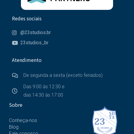
Redes sociais
@23studios.br
23studios_br
Atendimento
De segunda a sexta (exceto feriados)
Das 9:00 às 12:30 e
das 14:30 às 17:00
Sobre
Conheça-nos
Blog
Fale conosco