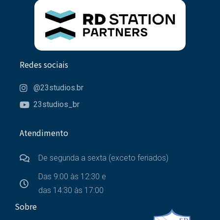
Redes sociais
@23studios.br
23studios_br
Atendimento
De segunda a sexta (exceto feriados)
Das 9:00 às 12:30 e
das 14:30 às 17:00
Sobre