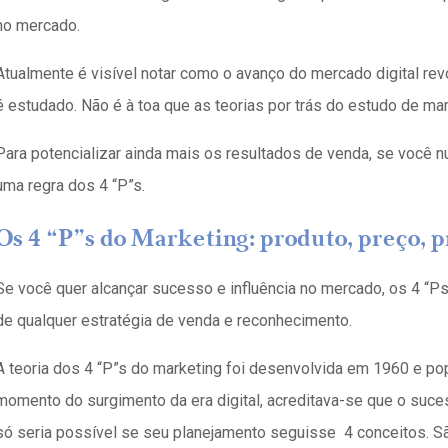
no mercado.
Atualmente é visível notar como o avanço do mercado digital re
é estudado. Não é à toa que as teorias por trás do estudo de 
Para potencializar ainda mais os resultados de venda, se você nu
uma regra dos 4 “P”s.
Os 4 “P”s do Marketing: produto, preço, 
Se você quer alcançar sucesso e influência no mercado, os 4 “P
de qualquer estratégia de venda e reconhecimento.
A teoria dos 4 “P”s do marketing foi desenvolvida em 1960 e popu
momento do surgimento da era digital, acreditava-se que o suc
só seria possível se seu planejamento seguisse 4 conceitos. Sã